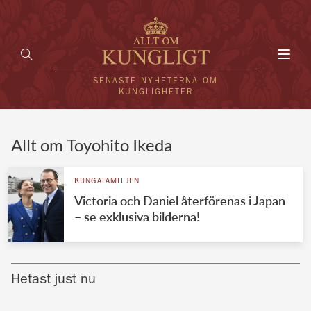
Toggl
navig
SENASTE NYHETERNA OM
KUNGLIGHETER
HEM
Allt om Toyohito Ikeda
KUNGAFAMILJEN
KUNGAFAMILJEN
Victoria och Daniel återförenas i Japan
UTLÄNDSKT
– se exklusiva bilderna!
KÄNDISAR
VÄRLDENS KUNGAHUS
Hetast just nu
Svenska kungahuset
REDAKTION
Brittiska kungahuset