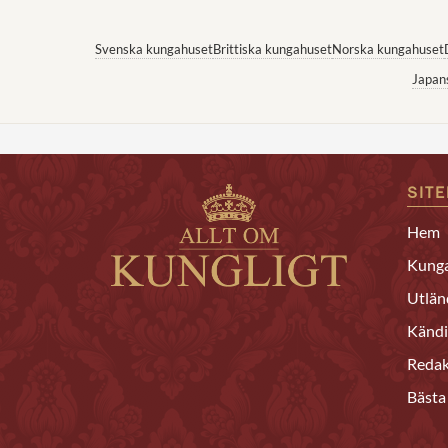
Svenska kungahuset
Brittiska kungahuset
Norska kungahuset
Japan
SIT
Hem
Kunga
Utlän
Kändi
Redak
Bästa