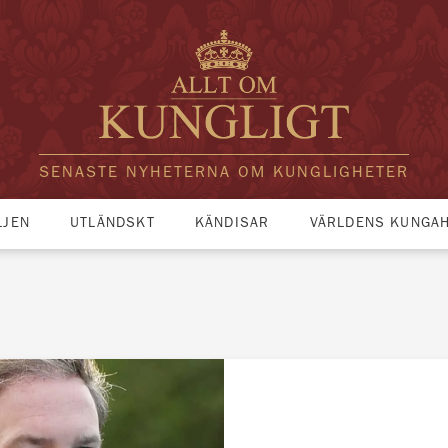
SENASTE NYHETERNA OM KUNGLIGHETER
LJEN
UTLÄNDSKT
KÄNDISAR
VÄRLDENS KUNGA