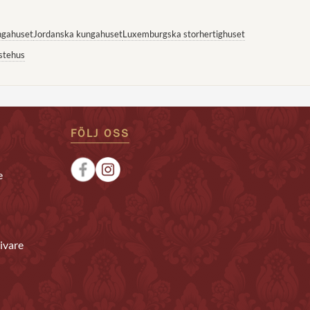
ngahuset
Jordanska kungahuset
Luxemburgska storhertighuset
stehus
FÖLJ OSS
e
ivare