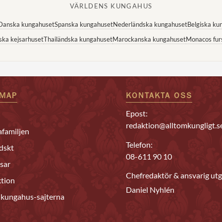
VÄRLDENS KUNGAHUS
Danska kungahuset
Spanska kungahuset
Nederländska kungahuset
Belgiska ku
ska kejsarhuset
Thailändska kungahuset
Marockanska kungahuset
Monacos fur
EMAP
KONTAKTA OSS
Epost:
redaktion@alltomkungligt.s
familjen
Telefon:
dskt
08-611 90 10
sar
Chefredaktör & ansvarig utg
tion
Daniel Nyhlén
 kungahus-sajterna