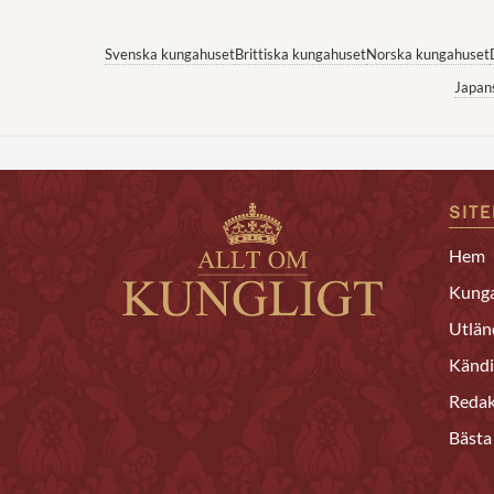
Svenska kungahuset
Brittiska kungahuset
Norska kungahuset
Japan
SIT
Hem
Kunga
Utlän
Kändi
Redak
Bästa