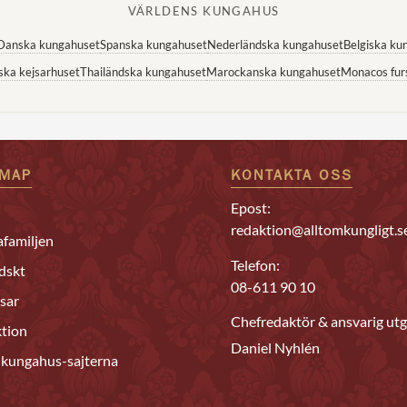
VÄRLDENS KUNGAHUS
Danska kungahuset
Spanska kungahuset
Nederländska kungahuset
Belgiska ku
ska kejsarhuset
Thailändska kungahuset
Marockanska kungahuset
Monacos fur
EMAP
KONTAKTA OSS
Epost:
redaktion@alltomkungligt.s
familjen
Telefon:
dskt
08-611 90 10
sar
Chefredaktör & ansvarig utg
tion
Daniel Nyhlén
 kungahus-sajterna