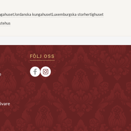
ngahuset
Jordanska kungahuset
Luxemburgska storhertighuset
stehus
FÖLJ OSS
e
ivare