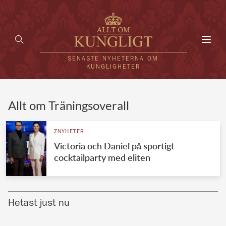
Toggl
navig
SENASTE NYHETERNA OM
KUNGLIGHETER
HEM
Allt om Träningsoverall
KUNGAFAMILJEN
ZNYHETER
Victoria och Daniel på sportigt
UTLÄNDSKT
cocktailparty med eliten
KÄNDISAR
VÄRLDENS KUNGAHUS
Hetast just nu
Svenska kungahuset
REDAKTION
Brittiska kungahuset