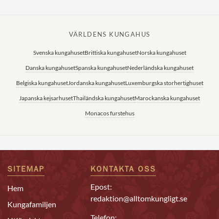
VÄRLDENS KUNGAHUS
Svenska kungahuset
Brittiska kungahuset
Norska kungahuset
Danska kungahuset
Spanska kungahuset
Nederländska kungahuset
Belgiska kungahuset
Jordanska kungahuset
Luxemburgska storhertighuset
Japanska kejsarhuset
Thailändska kungahuset
Marockanska kungahuset
Monacos furstehus
SITEMAP
KONTAKTA OSS
Epost:
Hem
redaktion@alltomkungligt.se
Kungafamiljen
Telefon: