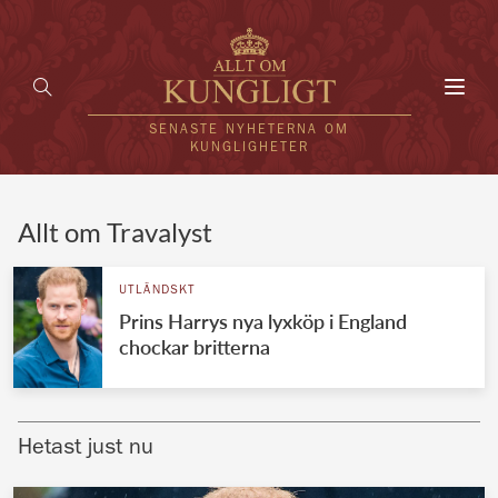
Toggl
navig
SENASTE NYHETERNA OM
KUNGLIGHETER
HEM
Allt om Travalyst
KUNGAFAMILJEN
UTLÄNDSKT
Prins Harrys nya lyxköp i England
UTLÄNDSKT
chockar britterna
KÄNDISAR
VÄRLDENS KUNGAHUS
Hetast just nu
Svenska kungahuset
REDAKTION
Brittiska kungahuset