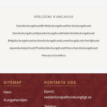
VÄRLDENS KUNGAHUS
Svenska kungahuset
Brittiska kungahuset
Norska kungahuset
Danska kungahuset
Spanska kungahuset
Nederländska kungahuset
Belgiska kungahuset
Jordanska kungahuset
Luxemburgska storhertighuset
Japanska kejsarhuset
Thailändska kungahuset
Marockanska kungahuset
Monacos furstehus
SITEMAP
KONTAKTA OSS
Epost:
Hem
redaktion@alltomkungligt.se
Kungafamiljen
Telefon: