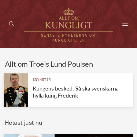
Toggl
navig
SENASTE NYHETERNA OM
KUNGLIGHETER
HEM
Allt om Troels Lund Poulsen
KUNGAFAMILJEN
ZNYHETER
Kungens besked: Så ska svenskarna
UTLÄNDSKT
hylla kung Frederik
KÄNDISAR
VÄRLDENS KUNGAHUS
Hetast just nu
Svenska kungahuset
REDAKTION
Brittiska kungahuset