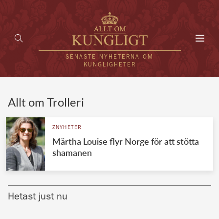
Toggl
navig
SENASTE NYHETERNA OM
KUNGLIGHETER
HEM
Allt om Trolleri
KUNGAFAMILJEN
ZNYHETER
Märtha Louise flyr Norge för att stötta
UTLÄNDSKT
shamanen
KÄNDISAR
VÄRLDENS KUNGAHUS
Hetast just nu
Svenska kungahuset
REDAKTION
Brittiska kungahuset