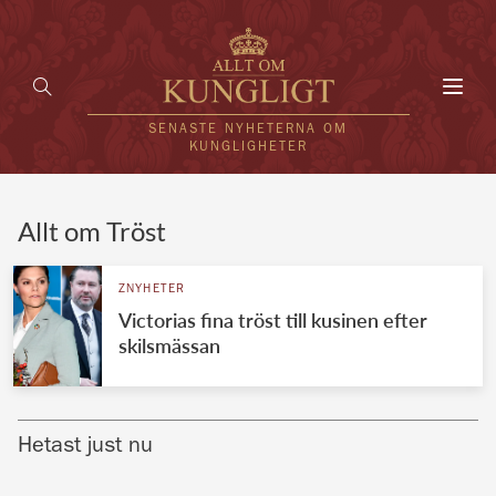
Toggl
navig
SENASTE NYHETERNA OM
KUNGLIGHETER
HEM
Allt om Tröst
KUNGAFAMILJEN
ZNYHETER
Victorias fina tröst till kusinen efter
UTLÄNDSKT
skilsmässan
KÄNDISAR
VÄRLDENS KUNGAHUS
Hetast just nu
Svenska kungahuset
REDAKTION
Brittiska kungahuset