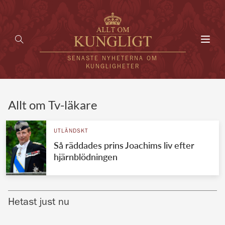
Toggl
navig
SENASTE NYHETERNA OM
KUNGLIGHETER
HEM
Allt om Tv-läkare
KUNGAFAMILJEN
UTLÄNDSKT
Så räddades prins Joachims liv efter
UTLÄNDSKT
hjärnblödningen
KÄNDISAR
VÄRLDENS KUNGAHUS
Hetast just nu
Svenska kungahuset
REDAKTION
Brittiska kungahuset