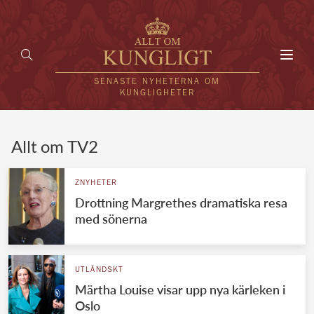
Toggl
navig
SENASTE NYHETERNA OM
KUNGLIGHETER
HEM
Allt om TV2
KUNGAFAMILJEN
ZNYHETER
Drottning Margrethes dramatiska resa
UTLÄNDSKT
med sönerna
KÄNDISAR
VÄRLDENS KUNGAHUS
UTLÄNDSKT
Märtha Louise visar upp nya kärleken i
Svenska kungahuset
REDAKTION
Oslo
Brittiska kungahuset