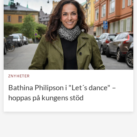
Norska kungahuset
Danska kungahuset
Spanska kungahuset
Nederländska kungahuset
Belgiska kungahuset
Jordanska kungahuset
Luxemburgska storhertighuset
ZNYHETER
Japanska kejsarhuset
Bathina Philipson i "Let´s dance" –
hoppas på kungens stöd
Thailändska kungahuset
Marockanska kungahuset
Monacos furstehus