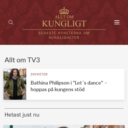
Toggl
navig
SENASTE NYHETERNA OM
KUNGLIGHETER
HEM
Allt om TV3
KUNGAFAMILJEN
ZNYHETER
Bathina Philipson i "Let´s dance" –
UTLÄNDSKT
hoppas på kungens stöd
KÄNDISAR
VÄRLDENS KUNGAHUS
Hetast just nu
Svenska kungahuset
REDAKTION
Brittiska kungahuset