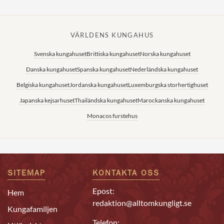
VÄRLDENS KUNGAHUS
Svenska kungahuset
Brittiska kungahuset
Norska kungahuset
Danska kungahuset
Spanska kungahuset
Nederländska kungahuset
Belgiska kungahuset
Jordanska kungahuset
Luxemburgska storhertighuset
Japanska kejsarhuset
Thailändska kungahuset
Marockanska kungahuset
Monacos furstehus
SITEMAP
KONTAKTA OSS
Epost:
Hem
redaktion@alltomkungligt.se
Kungafamiljen
Telefon: