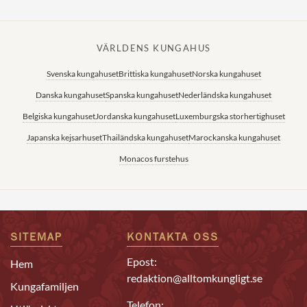
VÄRLDENS KUNGAHUS
Svenska kungahuset
Brittiska kungahuset
Norska kungahuset
Danska kungahuset
Spanska kungahuset
Nederländska kungahuset
Belgiska kungahuset
Jordanska kungahuset
Luxemburgska storhertighuset
Japanska kejsarhuset
Thailändska kungahuset
Marockanska kungahuset
Monacos furstehus
SITEMAP
KONTAKTA OSS
Epost:
Hem
redaktion@alltomkungligt.se
Kungafamiljen
Telefon: