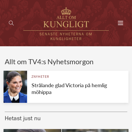
Toggl
navig
SENASTE NYHETERNA OM
KUNGLIGHETER
HEM
Allt om TV4:s Nyhetsmorgon
KUNGAFAMILJEN
ZNYHETER
Strålande glad Victoria på hemlig
UTLÄNDSKT
möhippa
KÄNDISAR
VÄRLDENS KUNGAHUS
Hetast just nu
Svenska kungahuset
REDAKTION
Brittiska kungahuset