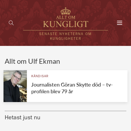
Toggl
navig
SENASTE NYHETERNA OM
KUNGLIGHETER
HEM
Allt om Ulf Ekman
KUNGAFAMILJEN
KÄNDISAR
Journalisten Göran Skytte död – tv-
UTLÄNDSKT
profilen blev 79 år
KÄNDISAR
VÄRLDENS KUNGAHUS
Hetast just nu
Svenska kungahuset
REDAKTION
Brittiska kungahuset