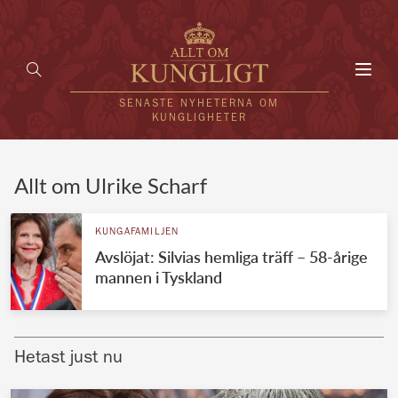
Toggl
navig
SENASTE NYHETERNA OM
KUNGLIGHETER
HEM
Allt om Ulrike Scharf
KUNGAFAMILJEN
KUNGAFAMILJEN
Avslöjat: Silvias hemliga träff – 58-årige
UTLÄNDSKT
mannen i Tyskland
KÄNDISAR
VÄRLDENS KUNGAHUS
Hetast just nu
Svenska kungahuset
REDAKTION
Brittiska kungahuset