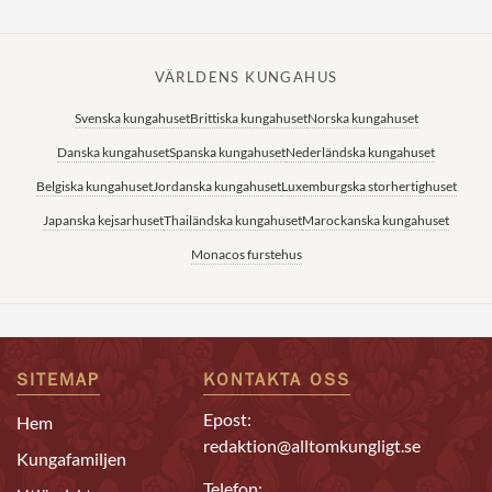
VÄRLDENS KUNGAHUS
Svenska kungahuset
Brittiska kungahuset
Norska kungahuset
Danska kungahuset
Spanska kungahuset
Nederländska kungahuset
Belgiska kungahuset
Jordanska kungahuset
Luxemburgska storhertighuset
Japanska kejsarhuset
Thailändska kungahuset
Marockanska kungahuset
Monacos furstehus
SITEMAP
KONTAKTA OSS
Epost:
Hem
redaktion@alltomkungligt.se
Kungafamiljen
Telefon: