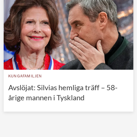
Norska kungahuset
Danska kungahuset
Spanska kungahuset
Nederländska kungahuset
Belgiska kungahuset
Jordanska kungahuset
Luxemburgska storhertighuset
KUNGAFAMILJEN
Japanska kejsarhuset
Avslöjat: Silvias hemliga träff – 58-
årige mannen i Tyskland
Thailändska kungahuset
Marockanska kungahuset
Monacos furstehus