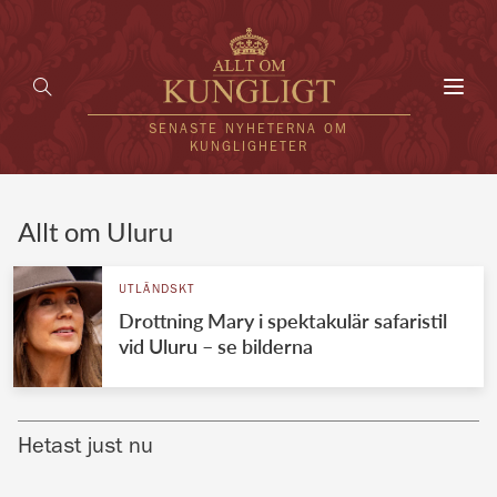
Toggl
navig
SENASTE NYHETERNA OM
KUNGLIGHETER
HEM
Allt om Uluru
KUNGAFAMILJEN
UTLÄNDSKT
Drottning Mary i spektakulär safaristil
UTLÄNDSKT
vid Uluru – se bilderna
KÄNDISAR
VÄRLDENS KUNGAHUS
Hetast just nu
Svenska kungahuset
REDAKTION
Brittiska kungahuset