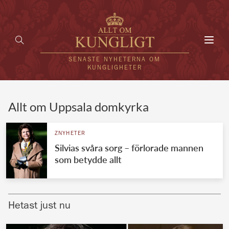
Toggl
navig
SENASTE NYHETERNA OM
KUNGLIGHETER
HEM
Allt om Uppsala domkyrka
KUNGAFAMILJEN
ZNYHETER
Silvias svåra sorg – förlorade mannen
UTLÄNDSKT
som betydde allt
KÄNDISAR
VÄRLDENS KUNGAHUS
Hetast just nu
Svenska kungahuset
REDAKTION
Brittiska kungahuset