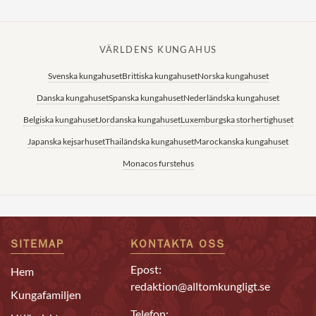
VÄRLDENS KUNGAHUS
Svenska kungahuset
Brittiska kungahuset
Norska kungahuset
Danska kungahuset
Spanska kungahuset
Nederländska kungahuset
Belgiska kungahuset
Jordanska kungahuset
Luxemburgska storhertighuset
Japanska kejsarhuset
Thailändska kungahuset
Marockanska kungahuset
Monacos furstehus
SITEMAP
KONTAKTA OSS
Epost:
Hem
redaktion@alltomkungligt.se
Kungafamiljen
Telefon: