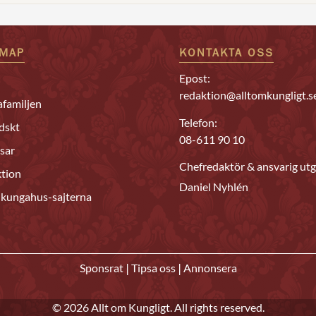
EMAP
KONTAKTA OSS
Epost:
redaktion@alltomkungligt.s
familjen
Telefon:
dskt
08-611 90 10
sar
Chefredaktör & ansvarig utg
tion
Daniel Nyhlén
 kungahus-sajterna
|
|
Sponsrat
Tipsa oss
Annonsera
© 2026 Allt om Kungligt. All rights reserved.