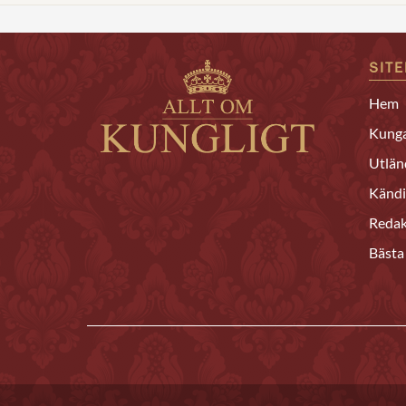
SIT
Hem
Kunga
Utlän
Kändi
Redak
Bästa