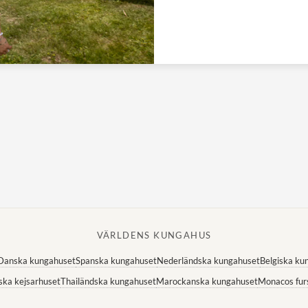
VÄRLDENS KUNGAHUS
Danska kungahuset
Spanska kungahuset
Nederländska kungahuset
Belgiska ku
ska kejsarhuset
Thailändska kungahuset
Marockanska kungahuset
Monacos fur