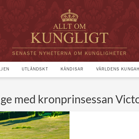
SENASTE NYHETERNA OM KUNGLIGHETER
LJEN
UTLÄNDSKT
KÄNDISAR
VÄRLDENS KUNGA
ige med kronprinsessan Victo