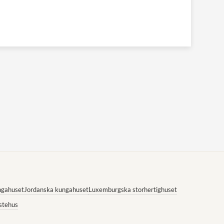
ngahuset
Jordanska kungahuset
Luxemburgska storhertighuset
stehus