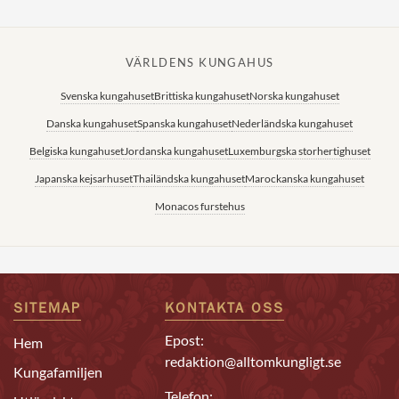
VÄRLDENS KUNGAHUS
Svenska kungahuset
Brittiska kungahuset
Norska kungahuset
Danska kungahuset
Spanska kungahuset
Nederländska kungahuset
Belgiska kungahuset
Jordanska kungahuset
Luxemburgska storhertighuset
Japanska kejsarhuset
Thailändska kungahuset
Marockanska kungahuset
Monacos furstehus
SITEMAP
KONTAKTA OSS
Epost:
Hem
redaktion@alltomkungligt.se
Kungafamiljen
Telefon: