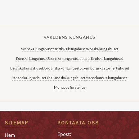
Norska kungahuset
Danska kungahuset
Spanska kungahuset
VÄRLDENS KUNGAHUS
Nederländska kungahuset
Svenska kungahuset
Brittiska kungahuset
Norska kungahuset
Belgiska kungahuset
Danska kungahuset
Spanska kungahuset
Nederländska kungahuset
Jordanska kungahuset
Belgiska kungahuset
Jordanska kungahuset
Luxemburgska storhertighuset
Luxemburgska storhertighuset
Japanska kejsarhuset
Thailändska kungahuset
Marockanska kungahuset
Japanska kejsarhuset
Monacos furstehus
Thailändska kungahuset
Marockanska kungahuset
Monacos furstehus
SITEMAP
KONTAKTA OSS
Epost:
Hem