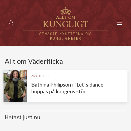
Toggl
navig
SENASTE NYHETERNA OM
KUNGLIGHETER
HEM
Allt om Väderflicka
KUNGAFAMILJEN
ZNYHETER
Bathina Philipson i "Let´s dance" –
UTLÄNDSKT
hoppas på kungens stöd
KÄNDISAR
VÄRLDENS KUNGAHUS
Hetast just nu
Svenska kungahuset
REDAKTION
Brittiska kungahuset