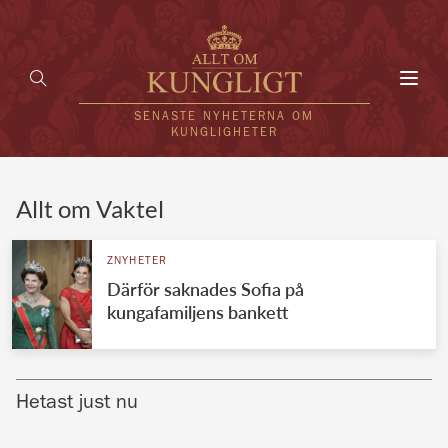
Toggl
navig
SENASTE NYHETERNA OM
KUNGLIGHETER
HEM
Allt om Vaktel
KUNGAFAMILJEN
ZNYHETER
Därför saknades Sofia på
UTLÄNDSKT
kungafamiljens bankett
KÄNDISAR
VÄRLDENS KUNGAHUS
Hetast just nu
Svenska kungahuset
REDAKTION
Brittiska kungahuset