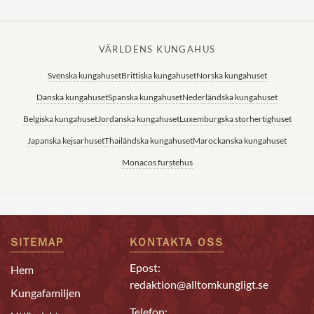
VÄRLDENS KUNGAHUS
Svenska kungahuset
Brittiska kungahuset
Norska kungahuset
Danska kungahuset
Spanska kungahuset
Nederländska kungahuset
Belgiska kungahuset
Jordanska kungahuset
Luxemburgska storhertighuset
Japanska kejsarhuset
Thailändska kungahuset
Marockanska kungahuset
Monacos furstehus
SITEMAP
KONTAKTA OSS
Epost:
Hem
redaktion@alltomkungligt.se
Kungafamiljen
Telefon: