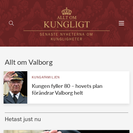
Toggl
navig
SENASTE NYHETERNA OM
KUNGLIGHETER
HEM
Allt om Valborg
KUNGAFAMILJEN
KUNGAFAMILJEN
Kungen fyller 80 – hovets plan
UTLÄNDSKT
förändrar Valborg helt
KÄNDISAR
VÄRLDENS KUNGAHUS
Hetast just nu
Svenska kungahuset
REDAKTION
Brittiska kungahuset