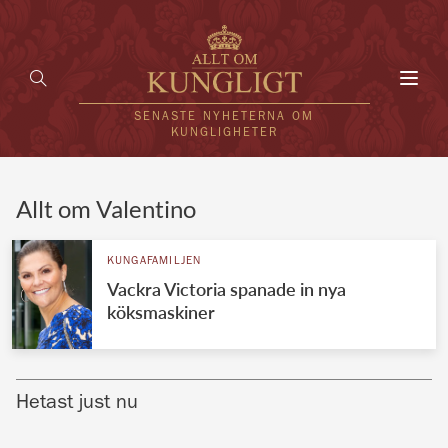
Toggl
navig
SENASTE NYHETERNA OM
KUNGLIGHETER
HEM
Allt om Valentino
KUNGAFAMILJEN
KUNGAFAMILJEN
Vackra Victoria spanade in nya
UTLÄNDSKT
köksmaskiner
KÄNDISAR
VÄRLDENS KUNGAHUS
Hetast just nu
Svenska kungahuset
REDAKTION
Brittiska kungahuset