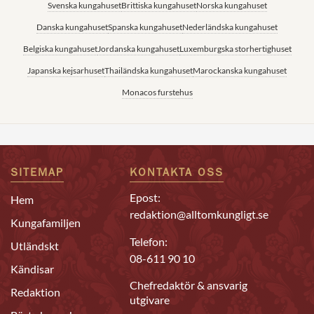
Svenska kungahuset
Brittiska kungahuset
Norska kungahuset
Danska kungahuset
Spanska kungahuset
Nederländska kungahuset
Belgiska kungahuset
Jordanska kungahuset
Luxemburgska storhertighuset
Japanska kejsarhuset
Thailändska kungahuset
Marockanska kungahuset
Monacos furstehus
SITEMAP
KONTAKTA OSS
Epost:
Hem
redaktion@alltomkungligt.se
Kungafamiljen
Telefon:
Utländskt
08-611 90 10
Kändisar
Chefredaktör & ansvarig
Redaktion
utgivare