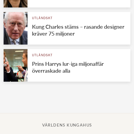
Norska kungahuset
UTLÄNDSKT
Danska kungahuset
Kung Charles stäms – rasande designer
Spanska kungahuset
kräver 75 miljoner
Nederländska kungahuset
Belgiska kungahuset
UTLÄNDSKT
Jordanska kungahuset
Prins Harrys lur-iga miljonaffär
överraskade alla
Luxemburgska storhertighuset
Japanska kejsarhuset
Thailändska kungahuset
Marockanska kungahuset
Monacos furstehus
VÄRLDENS KUNGAHUS