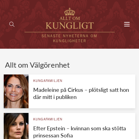
Toggl
navig
SENASTE NYHETERNA OM
KUNGLIGHETER
HEM
Allt om Välgörenhet
KUNGAFAMILJEN
KUNGAFAMILJEN
Madeleine på Cirkus – plötsligt satt hon
UTLÄNDSKT
där mitt i publiken
KÄNDISAR
VÄRLDENS KUNGAHUS
KUNGAFAMILJEN
Efter Epstein – kvinnan som ska stötta
Svenska kungahuset
REDAKTION
prinsessan Sofia
Brittiska kungahuset