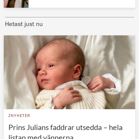
Norska kungahuset
Danska kungahuset
Hetast just nu
Spanska kungahuset
Nederländska kungahuset
Belgiska kungahuset
Jordanska kungahuset
Luxemburgska storhertighuset
Japanska kejsarhuset
Thailändska kungahuset
Marockanska kungahuset
ZNYHETER
Monacos furstehus
Prins Julians faddrar utsedda – hela
listan med vännerna