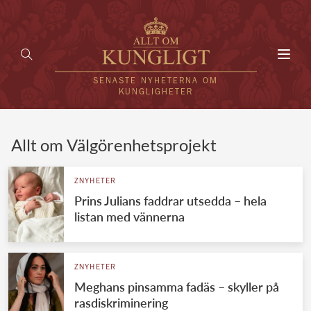
Toggl
navig
SENASTE NYHETERNA OM
KUNGLIGHETER
HEM
Allt om Välgörenhetsprojekt
KUNGAFAMILJEN
ZNYHETER
Prins Julians faddrar utsedda – hela
UTLÄNDSKT
listan med vännerna
KÄNDISAR
VÄRLDENS KUNGAHUS
ZNYHETER
Meghans pinsamma fadäs – skyller på
Svenska kungahuset
REDAKTION
rasdiskriminering
Brittiska kungahuset