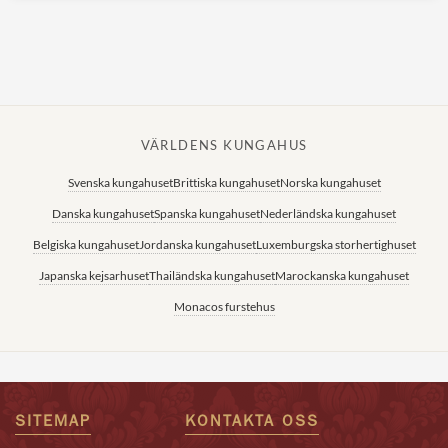
VÄRLDENS KUNGAHUS
Svenska kungahuset
Brittiska kungahuset
Norska kungahuset
Danska kungahuset
Spanska kungahuset
Nederländska kungahuset
Belgiska kungahuset
Jordanska kungahuset
Luxemburgska storhertighuset
Japanska kejsarhuset
Thailändska kungahuset
Marockanska kungahuset
Monacos furstehus
SITEMAP
KONTAKTA OSS