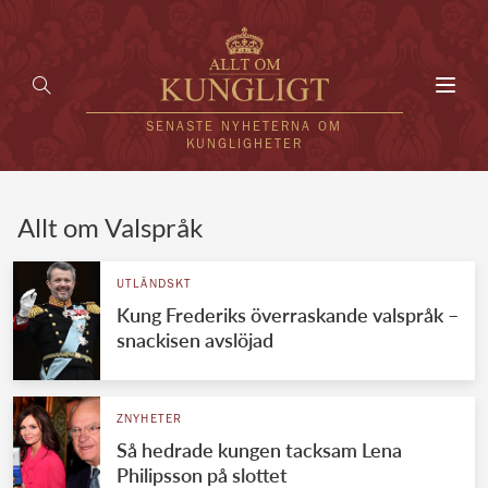
Toggl
navig
SENASTE NYHETERNA OM
KUNGLIGHETER
HEM
Allt om Valspråk
KUNGAFAMILJEN
UTLÄNDSKT
Kung Frederiks överraskande valspråk –
UTLÄNDSKT
snackisen avslöjad
KÄNDISAR
VÄRLDENS KUNGAHUS
ZNYHETER
Så hedrade kungen tacksam Lena
Svenska kungahuset
REDAKTION
Philipsson på slottet
Brittiska kungahuset