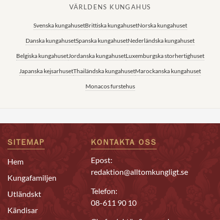
VÄRLDENS KUNGAHUS
Svenska kungahuset
Brittiska kungahuset
Norska kungahuset
Danska kungahuset
Spanska kungahuset
Nederländska kungahuset
Belgiska kungahuset
Jordanska kungahuset
Luxemburgska storhertighuset
Japanska kejsarhuset
Thailändska kungahuset
Marockanska kungahuset
Monacos furstehus
SITEMAP
KONTAKTA OSS
Epost:
Hem
redaktion@alltomkungligt.se
Kungafamiljen
Telefon:
Utländskt
08-611 90 10
Kändisar