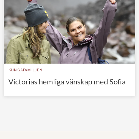
Norska kungahuset
Danska kungahuset
Spanska kungahuset
Nederländska kungahuset
Belgiska kungahuset
Jordanska kungahuset
KUNGAFAMILJEN
Luxemburgska storhertighuset
Victorias hemliga vänskap med Sofia
Japanska kejsarhuset
Thailändska kungahuset
Marockanska kungahuset
Monacos furstehus