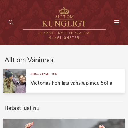
Toggl
navig
SENASTE NYHETERNA OM
KUNGLIGHETER
HEM
Allt om Väninnor
KUNGAFAMILJEN
KUNGAFAMILJEN
Victorias hemliga vänskap med Sofia
UTLÄNDSKT
KÄNDISAR
Hetast just nu
VÄRLDENS KUNGAHUS
Svenska kungahuset
REDAKTION
Brittiska kungahuset