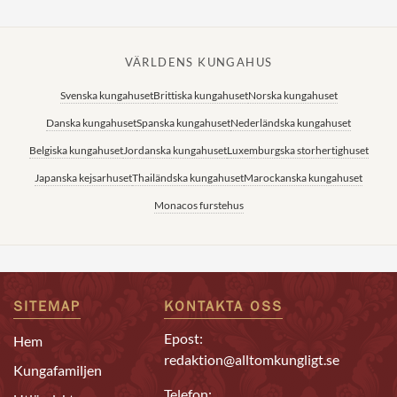
VÄRLDENS KUNGAHUS
Svenska kungahuset
Brittiska kungahuset
Norska kungahuset
Danska kungahuset
Spanska kungahuset
Nederländska kungahuset
Belgiska kungahuset
Jordanska kungahuset
Luxemburgska storhertighuset
Japanska kejsarhuset
Thailändska kungahuset
Marockanska kungahuset
Monacos furstehus
SITEMAP
KONTAKTA OSS
Epost:
Hem
redaktion@alltomkungligt.se
Kungafamiljen
Telefon: