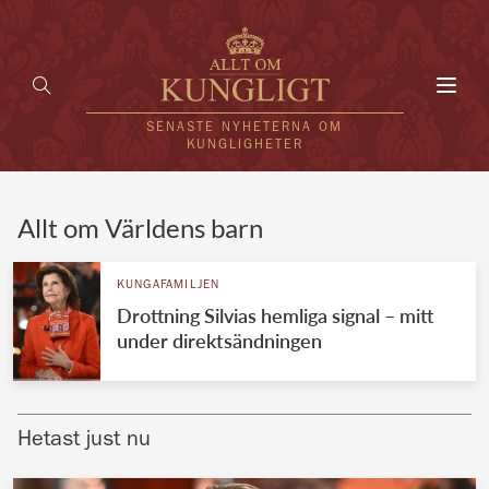
Toggl
navig
SENASTE NYHETERNA OM
KUNGLIGHETER
HEM
Allt om Världens barn
KUNGAFAMILJEN
KUNGAFAMILJEN
Drottning Silvias hemliga signal – mitt
UTLÄNDSKT
under direktsändningen
KÄNDISAR
VÄRLDENS KUNGAHUS
Hetast just nu
Svenska kungahuset
REDAKTION
Brittiska kungahuset