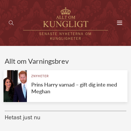
Toggl
navig
SENASTE NYHETERNA OM
KUNGLIGHETER
HEM
Allt om Varningsbrev
KUNGAFAMILJEN
ZNYHETER
Prins Harry varnad – gift dig inte med
UTLÄNDSKT
Meghan
KÄNDISAR
VÄRLDENS KUNGAHUS
Hetast just nu
Svenska kungahuset
REDAKTION
Brittiska kungahuset