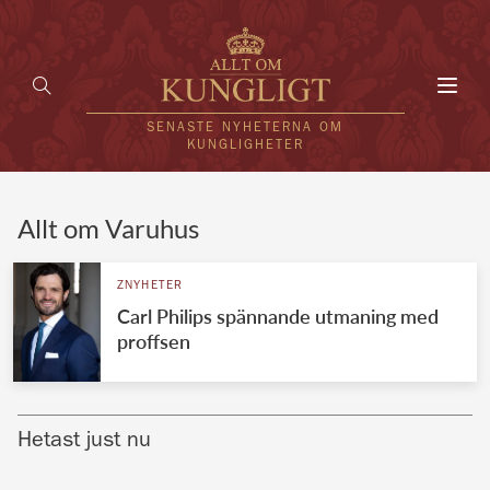
Toggl
navig
SENASTE NYHETERNA OM
KUNGLIGHETER
HEM
Allt om Varuhus
KUNGAFAMILJEN
ZNYHETER
Carl Philips spännande utmaning med
UTLÄNDSKT
proffsen
KÄNDISAR
VÄRLDENS KUNGAHUS
Hetast just nu
Svenska kungahuset
REDAKTION
Brittiska kungahuset