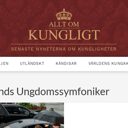
SENASTE NYHETERNA OM KUNGLIGHETER
LJEN
UTLÄNDSKT
KÄNDISAR
VÄRLDENS KUNGA
lands Ungdomssymfoniker