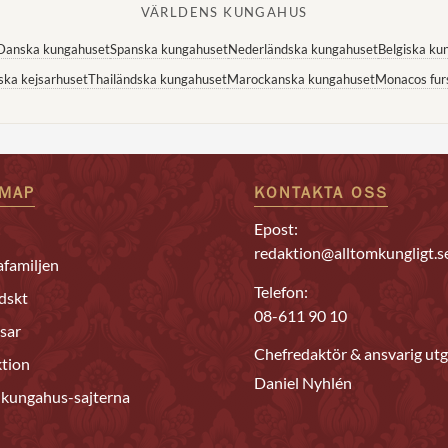
VÄRLDENS KUNGAHUS
Danska kungahuset
Spanska kungahuset
Nederländska kungahuset
Belgiska ku
ska kejsarhuset
Thailändska kungahuset
Marockanska kungahuset
Monacos fur
EMAP
KONTAKTA OSS
Epost:
redaktion@alltomkungligt.s
familjen
Telefon:
dskt
08-611 90 10
sar
Chefredaktör & ansvarig utg
tion
Daniel Nyhlén
 kungahus-sajterna