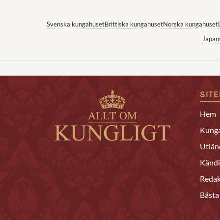
Svenska kungahuset
Brittiska kungahuset
Norska kungahuset
Japan
SIT
Hem
Kunga
Utlän
Kändi
Redak
Bästa