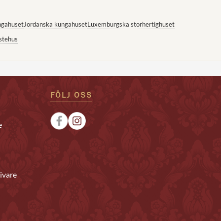
ngahuset
Jordanska kungahuset
Luxemburgska storhertighuset
stehus
FÖLJ OSS
e
ivare