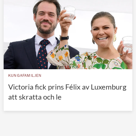
Norska kungahuset
Danska kungahuset
Spanska kungahuset
Nederländska kungahuset
Belgiska kungahuset
Jordanska kungahuset
Luxemburgska storhertighuset
KUNGAFAMILJEN
Japanska kejsarhuset
Victoria fick prins Félix av Luxemburg
att skratta och le
Thailändska kungahuset
Marockanska kungahuset
Monacos furstehus