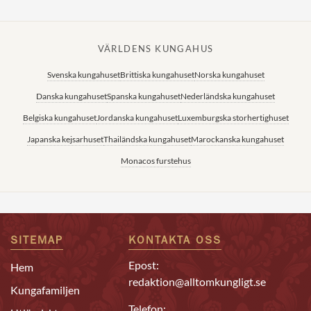
VÄRLDENS KUNGAHUS
Svenska kungahuset
Brittiska kungahuset
Norska kungahuset
Danska kungahuset
Spanska kungahuset
Nederländska kungahuset
Belgiska kungahuset
Jordanska kungahuset
Luxemburgska storhertighuset
Japanska kejsarhuset
Thailändska kungahuset
Marockanska kungahuset
Monacos furstehus
SITEMAP
KONTAKTA OSS
Epost:
Hem
redaktion@alltomkungligt.se
Kungafamiljen
Telefon: