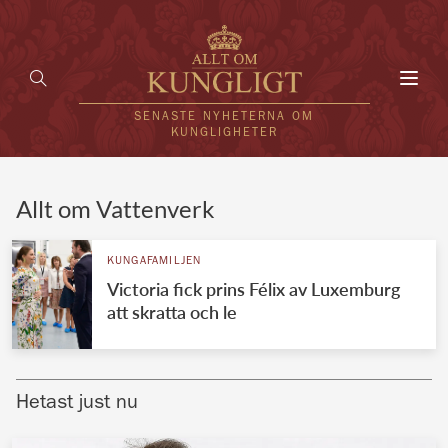
Toggl
navig
SENASTE NYHETERNA OM
KUNGLIGHETER
HEM
Allt om Vattenverk
KUNGAFAMILJEN
KUNGAFAMILJEN
Victoria fick prins Félix av Luxemburg
UTLÄNDSKT
att skratta och le
KÄNDISAR
VÄRLDENS KUNGAHUS
Hetast just nu
Svenska kungahuset
REDAKTION
Brittiska kungahuset