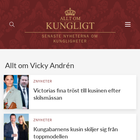
Toggl
navig
SENASTE NYHETERNA OM
KUNGLIGHETER
HEM
Allt om Vicky Andrén
KUNGAFAMILJEN
ZNYHETER
Victorias fina tröst till kusinen efter
UTLÄNDSKT
skilsmässan
KÄNDISAR
VÄRLDENS KUNGAHUS
ZNYHETER
Kungabarnens kusin skiljer sig från
Svenska kungahuset
REDAKTION
toppmodellen
Brittiska kungahuset