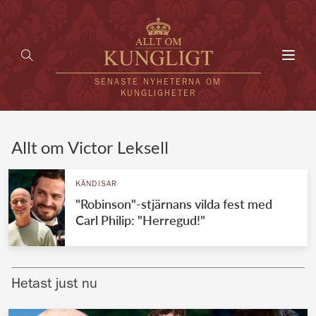
Toggl
navig
SENASTE NYHETERNA OM
KUNGLIGHETER
HEM
Allt om Victor Leksell
KUNGAFAMILJEN
KÄNDISAR
"Robinson"-stjärnans vilda fest med
UTLÄNDSKT
Carl Philip: "Herregud!"
KÄNDISAR
VÄRLDENS KUNGAHUS
Hetast just nu
Svenska kungahuset
REDAKTION
Brittiska kungahuset