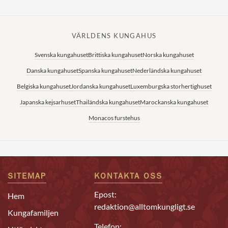
VÄRLDENS KUNGAHUS
Svenska kungahuset
Brittiska kungahuset
Norska kungahuset
Danska kungahuset
Spanska kungahuset
Nederländska kungahuset
Belgiska kungahuset
Jordanska kungahuset
Luxemburgska storhertighuset
Japanska kejsarhuset
Thailändska kungahuset
Marockanska kungahuset
Monacos furstehus
SITEMAP
KONTAKTA OSS
Epost:
Hem
redaktion@alltomkungligt.se
Kungafamiljen
Telefon: