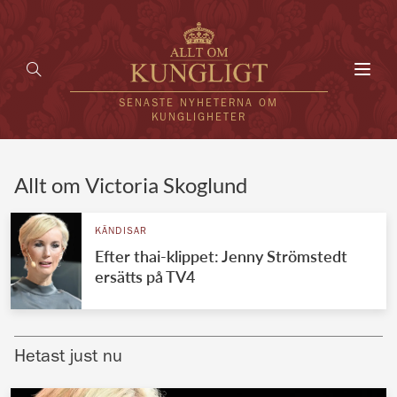
Toggl
navig
SENASTE NYHETERNA OM
KUNGLIGHETER
HEM
Allt om Victoria Skoglund
KUNGAFAMILJEN
KÄNDISAR
Efter thai-klippet: Jenny Strömstedt
UTLÄNDSKT
ersätts på TV4
KÄNDISAR
VÄRLDENS KUNGAHUS
Hetast just nu
Svenska kungahuset
REDAKTION
Brittiska kungahuset