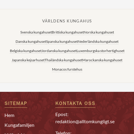
VÄRLDENS KUNGAHUS
Svenska kungahuset
Brittiska kungahuset
Norska kungahuset
Danska kungahuset
Spanska kungahuset
Nederländska kungahuset
Belgiska kungahuset
Jordanska kungahuset
Luxemburgska storhertighuset
Japanska kejsarhuset
Thailändska kungahuset
Marockanska kungahuset
Monacos furstehus
SITEMAP
KONTAKTA OSS
Epost:
Hem
redaktion@alltomkungligt.se
Kungafamiljen
Telefon: