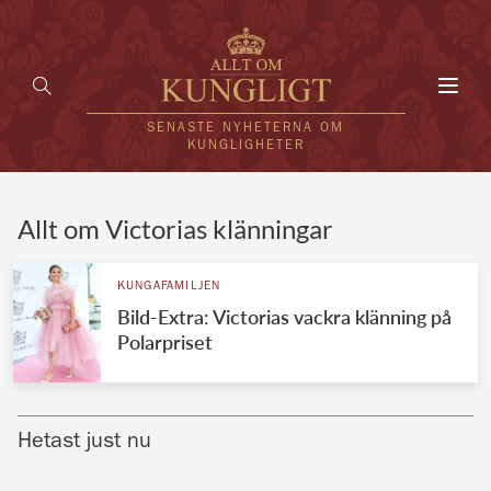
Toggl
navig
SENASTE NYHETERNA OM
KUNGLIGHETER
HEM
Allt om Victorias klänningar
KUNGAFAMILJEN
KUNGAFAMILJEN
Bild-Extra: Victorias vackra klänning på
UTLÄNDSKT
Polarpriset
KÄNDISAR
VÄRLDENS KUNGAHUS
Hetast just nu
Svenska kungahuset
REDAKTION
Brittiska kungahuset