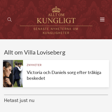
Toggl
navig
SENASTE NYHETERNA OM
KUNGLIGHETER
HEM
Allt om Villa Loviseberg
KUNGAFAMILJEN
ZNYHETER
Victoria och Daniels sorg efter tråkiga
UTLÄNDSKT
beskedet
KÄNDISAR
VÄRLDENS KUNGAHUS
Hetast just nu
Svenska kungahuset
REDAKTION
Brittiska kungahuset