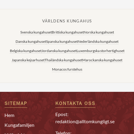
VÄRLDENS KUNGAHUS
Svenska kungahuset
Brittiska kungahuset
Norska kungahuset
Danska kungahuset
Spanska kungahuset
Nederländska kungahuset
Belgiska kungahuset
Jordanska kungahuset
Luxemburgska storhertighuset
Japanska kejsarhuset
Thailändska kungahuset
Marockanska kungahuset
Monacos furstehus
SITEMAP
KONTAKTA OSS
Epost:
Hem
redaktion@alltomkungligt.se
Kungafamiljen
Telefon: