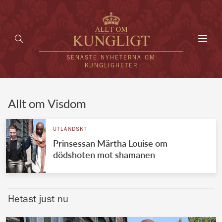
Toggl
navig
SENASTE NYHETERNA OM
KUNGLIGHETER
HEM
Allt om Visdom
KUNGAFAMILJEN
UTLÄNDSKT
Prinsessan Märtha Louise om
UTLÄNDSKT
dödshoten mot shamanen
KÄNDISAR
VÄRLDENS KUNGAHUS
Hetast just nu
Svenska kungahuset
REDAKTION
Brittiska kungahuset