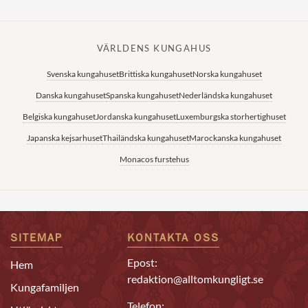
VÄRLDENS KUNGAHUS
Svenska kungahuset
Brittiska kungahuset
Norska kungahuset
Danska kungahuset
Spanska kungahuset
Nederländska kungahuset
Belgiska kungahuset
Jordanska kungahuset
Luxemburgska storhertighuset
Japanska kejsarhuset
Thailändska kungahuset
Marockanska kungahuset
Monacos furstehus
SITEMAP
KONTAKTA OSS
Epost:
Hem
redaktion@alltomkungligt.se
Kungafamiljen
Telefon: