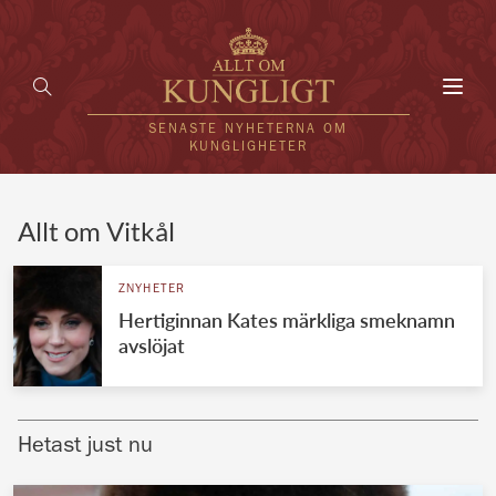
Toggl
navig
SENASTE NYHETERNA OM
KUNGLIGHETER
HEM
Allt om Vitkål
KUNGAFAMILJEN
ZNYHETER
Hertiginnan Kates märkliga smeknamn
UTLÄNDSKT
avslöjat
KÄNDISAR
VÄRLDENS KUNGAHUS
Hetast just nu
Svenska kungahuset
REDAKTION
Brittiska kungahuset