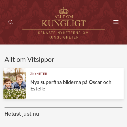
Toggl
navig
SENASTE NYHETERNA OM
KUNGLIGHETER
HEM
Allt om Vitsippor
KUNGAFAMILJEN
ZNYHETER
Nya superfina bilderna på Oscar och
UTLÄNDSKT
Estelle
KÄNDISAR
VÄRLDENS KUNGAHUS
Hetast just nu
Svenska kungahuset
REDAKTION
Brittiska kungahuset