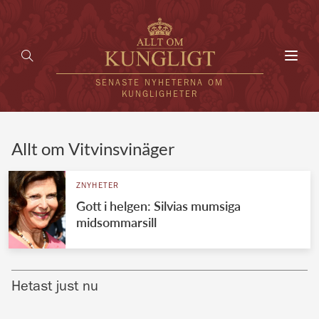
Toggl
navig
SENASTE NYHETERNA OM
KUNGLIGHETER
HEM
Allt om Vitvinsvinäger
KUNGAFAMILJEN
ZNYHETER
Gott i helgen: Silvias mumsiga
UTLÄNDSKT
midsommarsill
KÄNDISAR
VÄRLDENS KUNGAHUS
Hetast just nu
Svenska kungahuset
REDAKTION
Brittiska kungahuset