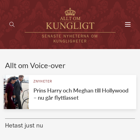
Toggl
navig
SENASTE NYHETERNA OM
KUNGLIGHETER
HEM
Allt om Voice-over
KUNGAFAMILJEN
ZNYHETER
Prins Harry och Meghan till Hollywood
UTLÄNDSKT
– nu går flyttlasset
KÄNDISAR
VÄRLDENS KUNGAHUS
Hetast just nu
Svenska kungahuset
REDAKTION
Brittiska kungahuset