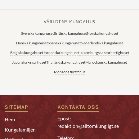
VÄRLDENS KUNGAHUS
Svenska kungahuset
Brittiska kungahuset
Norska kungahuset
Danska kungahuset
Spanska kungahuset
Nederländska kungahuset
Belgiska kungahuset
Jordanska kungahuset
Luxemburgska storhertighuset
Japanska kejsarhuset
Thailändska kungahuset
Marockanska kungahuset
Monacos furstehus
SITEMAP
KONTAKTA OSS
Epost:
Hem
redaktion@alltomkungligt.se
Kungafamiljen
Telefon: