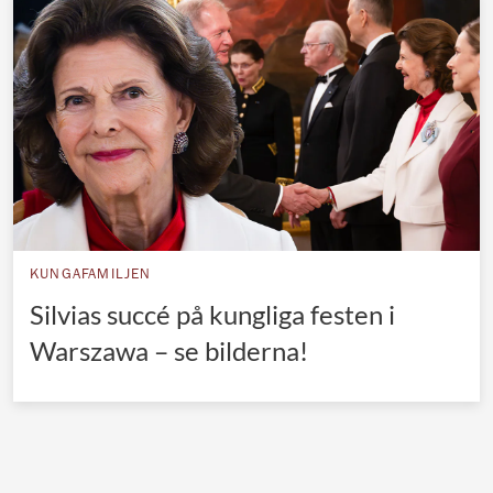
Norska kungahuset
Danska kungahuset
Spanska kungahuset
Nederländska kungahuset
Belgiska kungahuset
Jordanska kungahuset
Luxemburgska storhertighuset
KUNGAFAMILJEN
Japanska kejsarhuset
Silvias succé på kungliga festen i
Warszawa – se bilderna!
Thailändska kungahuset
Marockanska kungahuset
Monacos furstehus