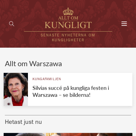
Toggl
navig
SENASTE NYHETERNA OM
KUNGLIGHETER
HEM
Allt om Warszawa
KUNGAFAMILJEN
KUNGAFAMILJEN
Silvias succé på kungliga festen i
UTLÄNDSKT
Warszawa – se bilderna!
KÄNDISAR
VÄRLDENS KUNGAHUS
Hetast just nu
Svenska kungahuset
REDAKTION
Brittiska kungahuset