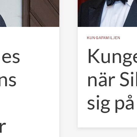
KUNGAFAMILJEN
des
Kunge
ns
när Si
sig p
r