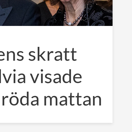
ns skratt
lvia visade
å röda mattan