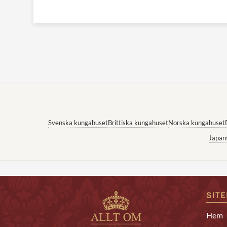
Svenska kungahuset
Brittiska kungahuset
Norska kungahuset
Japan
SIT
Hem