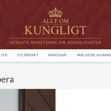
SENASTE NYHETERNA OM KUNGLIGHETER
LJEN
UTLÄNDSKT
KÄNDISAR
VÄRLDENS KUNGA
pera