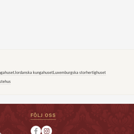
ngahuset
Jordanska kungahuset
Luxemburgska storhertighuset
stehus
FÖLJ OSS
e