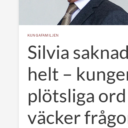
KUNGAFAMILJEN
Silvia sakna
helt – kunge
plötsliga ord
väcker frågo