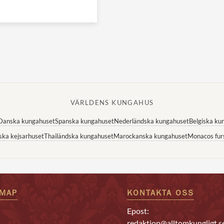
VÄRLDENS KUNGAHUS
Danska kungahuset
Spanska kungahuset
Nederländska kungahuset
Belgiska ku
ska kejsarhuset
Thailändska kungahuset
Marockanska kungahuset
Monacos fur
EMAP
KONTAKTA OSS
Epost:
redaktion@alltomkungligt.s