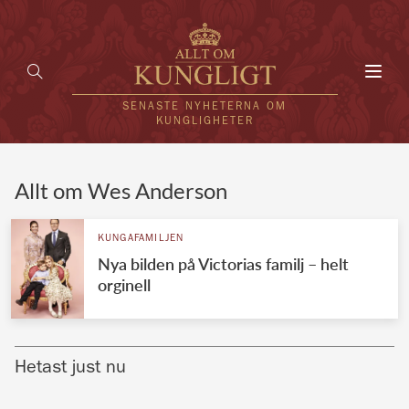
Toggl
navig
SENASTE NYHETERNA OM
KUNGLIGHETER
HEM
Allt om Wes Anderson
KUNGAFAMILJEN
KUNGAFAMILJEN
Nya bilden på Victorias familj – helt
UTLÄNDSKT
orginell
KÄNDISAR
VÄRLDENS KUNGAHUS
Hetast just nu
Svenska kungahuset
REDAKTION
Brittiska kungahuset