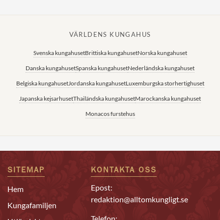
VÄRLDENS KUNGAHUS
Svenska kungahuset
Brittiska kungahuset
Norska kungahuset
Danska kungahuset
Spanska kungahuset
Nederländska kungahuset
Belgiska kungahuset
Jordanska kungahuset
Luxemburgska storhertighuset
Japanska kejsarhuset
Thailändska kungahuset
Marockanska kungahuset
Monacos furstehus
SITEMAP
KONTAKTA OSS
Epost:
Hem
redaktion@alltomkungligt.se
Kungafamiljen
Telefon: