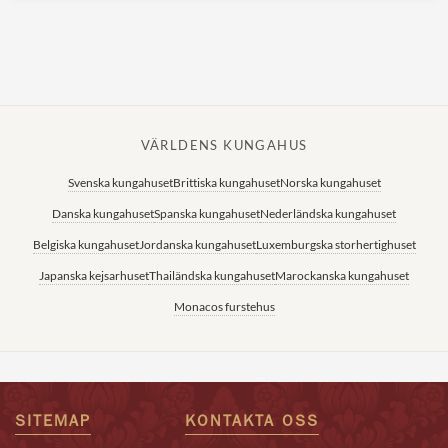
VÄRLDENS KUNGAHUS
Svenska kungahuset
Brittiska kungahuset
Norska kungahuset
Danska kungahuset
Spanska kungahuset
Nederländska kungahuset
Belgiska kungahuset
Jordanska kungahuset
Luxemburgska storhertighuset
Japanska kejsarhuset
Thailändska kungahuset
Marockanska kungahuset
Monacos furstehus
SITEMAP
KONTAKTA OSS