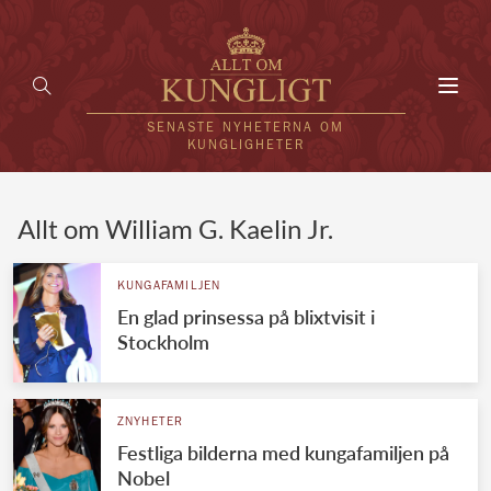
Toggl
navig
SENASTE NYHETERNA OM
KUNGLIGHETER
HEM
Allt om William G. Kaelin Jr.
KUNGAFAMILJEN
KUNGAFAMILJEN
En glad prinsessa på blixtvisit i
UTLÄNDSKT
Stockholm
KÄNDISAR
VÄRLDENS KUNGAHUS
ZNYHETER
Festliga bilderna med kungafamiljen på
Svenska kungahuset
REDAKTION
Nobel
Brittiska kungahuset