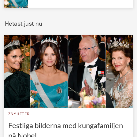
Norska kungahuset
Danska kungahuset
Hetast just nu
Spanska kungahuset
Nederländska kungahuset
Belgiska kungahuset
Jordanska kungahuset
Luxemburgska storhertighuset
Japanska kejsarhuset
Thailändska kungahuset
Marockanska kungahuset
ZNYHETER
Monacos furstehus
Festliga bilderna med kungafamiljen
på Nobel