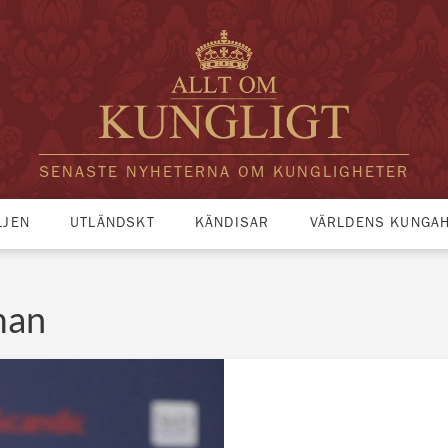
SENASTE NYHETERNA OM KUNGLIGHETER
LJEN
UTLÄNDSKT
KÄNDISAR
VÄRLDENS KUNGA
man