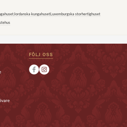
ngahuset
Jordanska kungahuset
Luxemburgska storhertighuset
stehus
FÖLJ OSS
e
ivare