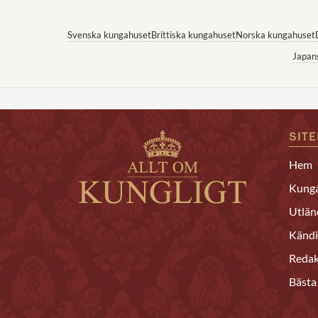
Svenska kungahuset
Brittiska kungahuset
Norska kungahuset
Japan
SIT
Hem
Kunga
Utlän
Kändi
Redak
Bästa