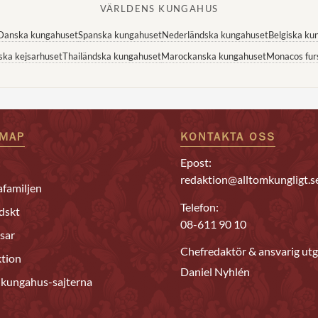
VÄRLDENS KUNGAHUS
Danska kungahuset
Spanska kungahuset
Nederländska kungahuset
Belgiska ku
ska kejsarhuset
Thailändska kungahuset
Marockanska kungahuset
Monacos fur
EMAP
KONTAKTA OSS
Epost:
redaktion@alltomkungligt.s
familjen
Telefon:
dskt
08-611 90 10
sar
Chefredaktör & ansvarig utg
tion
Daniel Nyhlén
 kungahus-sajterna