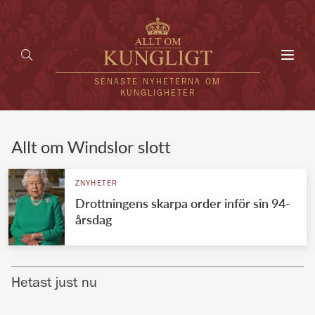
Toggl
navig
SENASTE NYHETERNA OM
KUNGLIGHETER
HEM
Allt om Windslor slott
KUNGAFAMILJEN
ZNYHETER
Drottningens skarpa order inför sin 94-
UTLÄNDSKT
årsdag
KÄNDISAR
VÄRLDENS KUNGAHUS
Hetast just nu
Svenska kungahuset
REDAKTION
Brittiska kungahuset