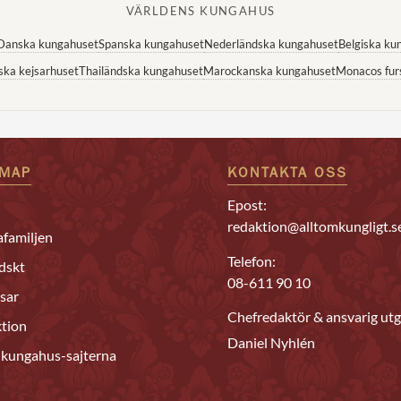
VÄRLDENS KUNGAHUS
Danska kungahuset
Spanska kungahuset
Nederländska kungahuset
Belgiska ku
ska kejsarhuset
Thailändska kungahuset
Marockanska kungahuset
Monacos fur
EMAP
KONTAKTA OSS
Epost:
redaktion@alltomkungligt.s
familjen
Telefon:
dskt
08-611 90 10
sar
Chefredaktör & ansvarig utg
tion
Daniel Nyhlén
 kungahus-sajterna