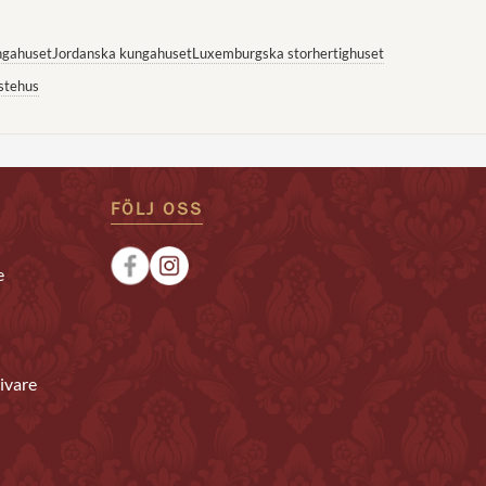
ngahuset
Jordanska kungahuset
Luxemburgska storhertighuset
stehus
FÖLJ OSS
e
ivare