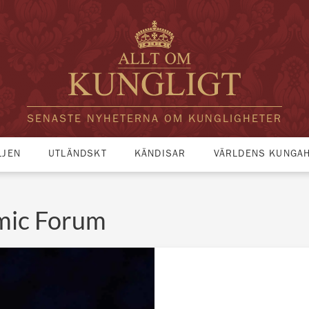
SENASTE NYHETERNA OM KUNGLIGHETER
LJEN
UTLÄNDSKT
KÄNDISAR
VÄRLDENS KUNGA
mic Forum