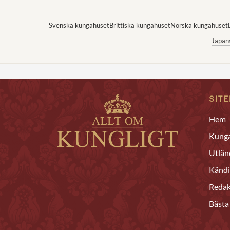
Svenska kungahuset
Brittiska kungahuset
Norska kungahuset
Japan
SIT
Hem
Kunga
Utlän
Kändi
Redak
Bästa