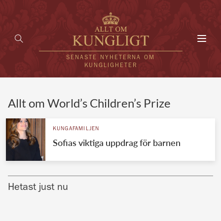
Toggl
navig
SENASTE NYHETERNA OM
KUNGLIGHETER
HEM
Allt om World’s Children’s Prize
KUNGAFAMILJEN
KUNGAFAMILJEN
Sofias viktiga uppdrag för barnen
UTLÄNDSKT
KÄNDISAR
Hetast just nu
VÄRLDENS KUNGAHUS
Svenska kungahuset
REDAKTION
Brittiska kungahuset